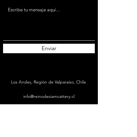
Enviar
Los Andes, Región de Valparaíso, Chile.
info@reinodesiamcattery.cl
+569 65018413